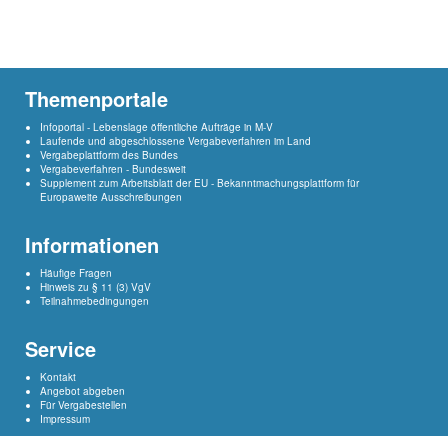
Themenportale
Infoportal - Lebenslage öffentliche Aufträge in M-V
Laufende und abgeschlossene Vergabeverfahren im Land
Vergabeplattform des Bundes
Vergabeverfahren - Bundesweit
Supplement
zum Arbeitsblatt der EU - Bekanntmachungsplattform für
Europaweite Ausschreibungen
Informationen
Häufige Fragen
Hinweis zu § 11 (3) VgV
Teilnahmebedingungen
Service
Kontakt
Angebot abgeben
Für Vergabestellen
Impressum