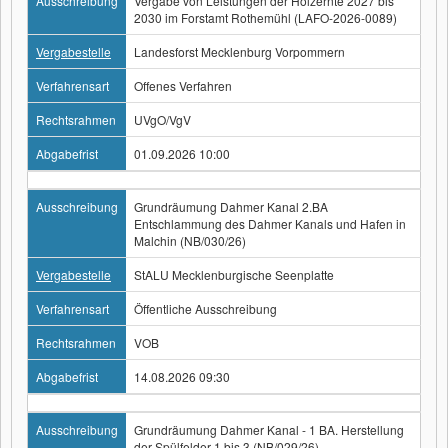
Ausschreibung
Vergabe von Leistungen der Holzernte 2027 bis
2030 im Forstamt Rothemühl (LAFO-2026-0089)
Vergabestelle
Landesforst Mecklenburg Vorpommern
Verfahrensart
Offenes Verfahren
Rechtsrahmen
UVgO/VgV
Abgabefrist
01.09.2026 10:00
Ausschreibung
Grundräumung Dahmer Kanal 2.BA
Entschlammung des Dahmer Kanals und Hafen in
Malchin (NB/030/26)
Vergabestelle
StALU Mecklenburgische Seenplatte
Verfahrensart
Öffentliche Ausschreibung
Rechtsrahmen
VOB
Abgabefrist
14.08.2026 09:30
Ausschreibung
Grundräumung Dahmer Kanal - 1 BA. Herstellung
der Spülfelder 1 bis 3 (NB/029/26)