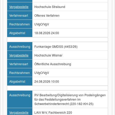
Vergabestelle
Hochschule Stralsund
Verfahrensart
Offenes Verfahren
Rechtsrahmen
UVgO/VgV
Abgabefrist
18.08.2026 24:00
Ausschreibung
Funkanlage GMDSS (4453/26)
Vergabestelle
Hochschule Wismar
Verfahrensart
Öffentliche Ausschreibung
Rechtsrahmen
UVgO/VgV
Abgabefrist
24.08.2026 10:00
Ausschreibung
RV Bearbeitung/Digitalisierung von Posteingängen
für das Feststellungsverfahren im
Schwerbehindertenrecht (220-182-KH-25)
Vergabestelle
LAiV M-V, Fachbereich 220