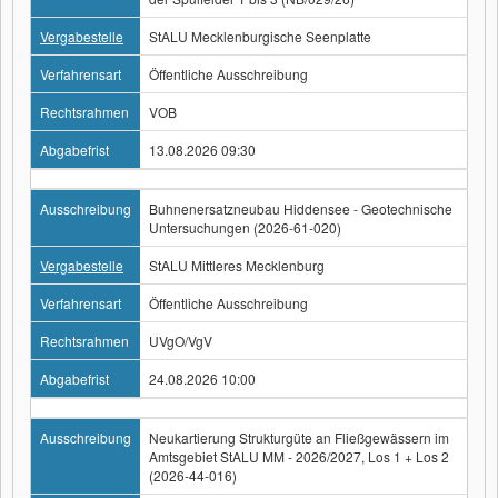
Vergabestelle
StALU Mecklenburgische Seenplatte
Verfahrensart
Öffentliche Ausschreibung
Rechtsrahmen
VOB
Abgabefrist
13.08.2026 09:30
Ausschreibung
Buhnenersatzneubau Hiddensee - Geotechnische
Untersuchungen (2026-61-020)
Vergabestelle
StALU Mittleres Mecklenburg
Verfahrensart
Öffentliche Ausschreibung
Rechtsrahmen
UVgO/VgV
Abgabefrist
24.08.2026 10:00
Ausschreibung
Neukartierung Strukturgüte an Fließgewässern im
Amtsgebiet StALU MM - 2026/2027, Los 1 + Los 2
(2026-44-016)