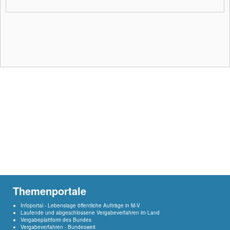
Themenportale
Infoportal - Lebenslage öffentliche Aufträge in M-V
Laufende und abgeschlossene Vergabeverfahren im Land
Vergabeplattform des Bundes
Vergabeverfahren - Bundesweit