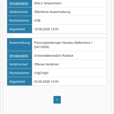
Vergabestelle
StALU Vorpommern
Verfahrensart
Öffentliche Ausschreibung
Rechtsrahmen
VOB
Abgabefrist
18.08.2026 13:00
Ausschreibung
Planungsleistungen Neubau Bettenhaus 1
(047/2026)
Vergabestelle
Universitätsmedizin Rostock
Verfahrensart
Offenes Verfahren
Rechtsrahmen
UVgO/VgV
Abgabefrist
03.09.2026 10:00
1