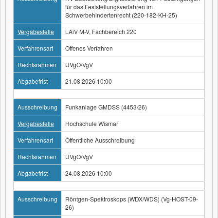
für das Feststellungsverfahren im
Schwerbehindertenrecht (220-182-KH-25)
Vergabestelle
LAiV M-V, Fachbereich 220
Verfahrensart
Offenes Verfahren
Rechtsrahmen
UVgO/VgV
Abgabefrist
21.08.2026 10:00
Ausschreibung
Funkanlage GMDSS (4453/26)
Vergabestelle
Hochschule Wismar
Verfahrensart
Öffentliche Ausschreibung
Rechtsrahmen
UVgO/VgV
Abgabefrist
24.08.2026 10:00
Ausschreibung
Röntgen-Spektroskops (WDX/WDS) (Vg-HOST-09-
26)