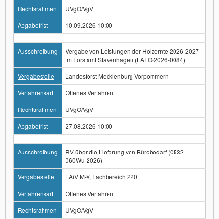
Rechtsrahmen
UVgO/VgV
Abgabefrist
10.09.2026 10:00
Ausschreibung
Vergabe von Leistungen der Holzernte 2026-2027
im Forstamt Stavenhagen (LAFO-2026-0084)
Vergabestelle
Landesforst Mecklenburg Vorpommern
Verfahrensart
Offenes Verfahren
Rechtsrahmen
UVgO/VgV
Abgabefrist
27.08.2026 10:00
Ausschreibung
RV über die Lieferung von Bürobedarf (0532-
060Wu-2026)
Vergabestelle
LAiV M-V, Fachbereich 220
Verfahrensart
Offenes Verfahren
Rechtsrahmen
UVgO/VgV