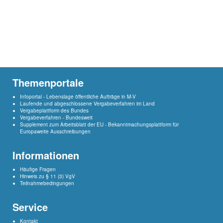
Themenportale
Infoportal - Lebenslage öffentliche Aufträge in M-V
Laufende und abgeschlossene Vergabeverfahren im Land
Vergabeplattform des Bundes
Vergabeverfahren - Bundesweit
Supplement
zum Arbeitsblatt der EU - Bekanntmachungsplattform für
Europaweite Ausschreibungen
Informationen
Häufige Fragen
Hinweis zu § 11 (3) VgV
Teilnahmebedingungen
Service
Kontakt