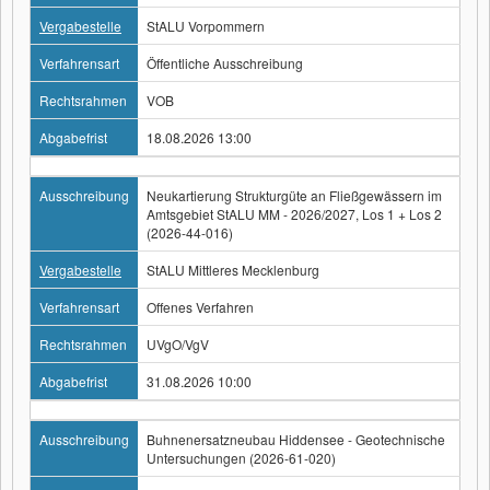
Vergabestelle
StALU Vorpommern
Verfahrensart
Öffentliche Ausschreibung
Rechtsrahmen
VOB
Abgabefrist
18.08.2026 13:00
Ausschreibung
Neukartierung Strukturgüte an Fließgewässern im
Amtsgebiet StALU MM - 2026/2027, Los 1 + Los 2
(2026-44-016)
Vergabestelle
StALU Mittleres Mecklenburg
Verfahrensart
Offenes Verfahren
Rechtsrahmen
UVgO/VgV
Abgabefrist
31.08.2026 10:00
Ausschreibung
Buhnenersatzneubau Hiddensee - Geotechnische
Untersuchungen (2026-61-020)