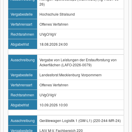
26)
Vergabestelle
Hochschule Stralsund
Verfahrensart
Offenes Verfahren
Rechtsrahmen
UVgO/VgV
Abgabefrist
18.08.2026 24:00
Ausschreibung
Vergabe von Leistungen der Erstaufforstung von
Ackerflächen (LAFO-2026-0079)
Vergabestelle
Landesforst Mecklenburg Vorpommern
Verfahrensart
Offenes Verfahren
Rechtsrahmen
UVgO/VgV
Abgabefrist
10.09.2026 10:00
Ausschreibung
Gerätewagen Logistik 1 (GW-L1) (220-244-MR-24)
Vergabestelle
LAiV M-V, Fachbereich 220