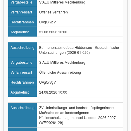
Vergabestelle
StALU Mittleres Mecklenburg
Verfahrensart
Offenes Verfahren
Rechtsrahmen
UVgO/VgV
Abgabefrist
31.08.2026 10:00
Ausschreibung
Buhnenersatzneubau Hiddensee - Geotechnische
Untersuchungen (2026-61-020)
Vergabestelle
StALU Mittleres Mecklenburg
Verfahrensart
Öffentliche Ausschreibung
Rechtsrahmen
UVgO/VgV
Abgabefrist
24.08.2026 10:00
Ausschreibung
ZV Unterhaltungs- und landschaftspflegerische
Maßnahmen an landeseigenen
Küstenschutzanlagen, Insel Usedom 2026-2027
(WE/2026/129)