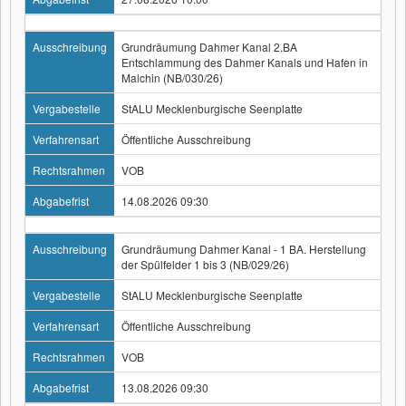
Ausschreibung
Grundräumung Dahmer Kanal 2.BA
Entschlammung des Dahmer Kanals und Hafen in
Malchin (NB/030/26)
Vergabestelle
StALU Mecklenburgische Seenplatte
Verfahrensart
Öffentliche Ausschreibung
Rechtsrahmen
VOB
Abgabefrist
14.08.2026 09:30
Ausschreibung
Grundräumung Dahmer Kanal - 1 BA. Herstellung
der Spülfelder 1 bis 3 (NB/029/26)
Vergabestelle
StALU Mecklenburgische Seenplatte
Verfahrensart
Öffentliche Ausschreibung
Rechtsrahmen
VOB
Abgabefrist
13.08.2026 09:30