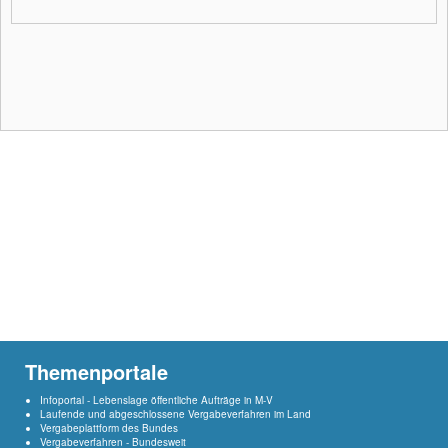
Themenportale
Infoportal - Lebenslage öffentliche Aufträge in M-V
Laufende und abgeschlossene Vergabeverfahren im Land
Vergabeplattform des Bundes
Vergabeverfahren - Bundesweit