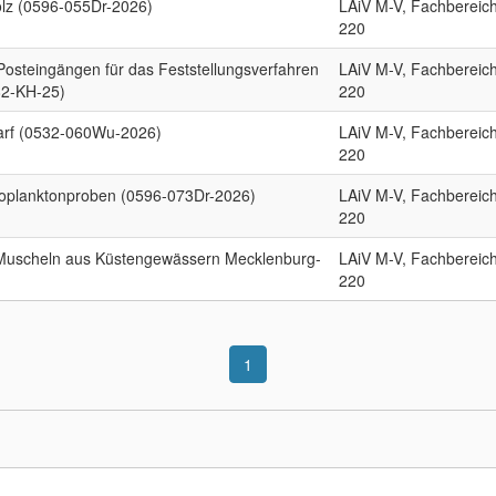
lz (0596-055Dr-2026)
LAiV M-V, Fachbereic
220
 Posteingängen für das Feststellungsverfahren
LAiV M-V, Fachbereic
82-KH-25)
220
darf (0532-060Wu-2026)
LAiV M-V, Fachbereic
220
ooplanktonproben (0596-073Dr-2026)
LAiV M-V, Fachbereic
220
 Muscheln aus Küstengewässern Mecklenburg-
LAiV M-V, Fachbereic
220
1