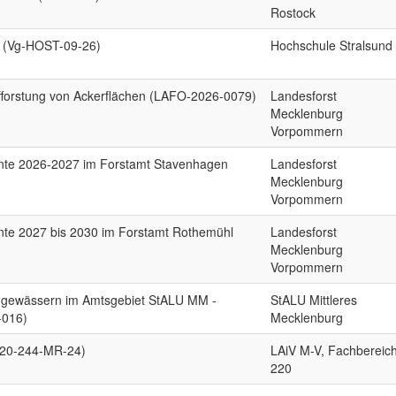
Rostock
 (Vg-HOST-09-26)
Hochschule Stralsund
fforstung von Ackerflächen (LAFO-2026-0079)
Landesforst
Mecklenburg
Vorpommern
rnte 2026-2027 im Forstamt Stavenhagen
Landesforst
Mecklenburg
Vorpommern
nte 2027 bis 2030 im Forstamt Rothemühl
Landesforst
Mecklenburg
Vorpommern
eßgewässern im Amtsgebiet StALU MM -
StALU Mittleres
-016)
Mecklenburg
220-244-MR-24)
LAiV M-V, Fachbereic
220