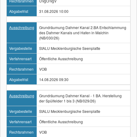
Rechtsrahmen
UVgO/VgV
Abgabefrist
31.08.2026 10:00
Ausschreibung
Grundräumung Dahmer Kanal 2.BA Entschlammung
des Dahmer Kanals und Hafen in Malchin
(NB/030/26)
Vergabestelle
StALU Mecklenburgische Seenplatte
Verfahrensart
Öffentliche Ausschreibung
Rechtsrahmen
VOB
Abgabefrist
14.08.2026 09:30
Ausschreibung
Grundräumung Dahmer Kanal - 1 BA. Herstellung
der Spülfelder 1 bis 3 (NB/029/26)
Vergabestelle
StALU Mecklenburgische Seenplatte
Verfahrensart
Öffentliche Ausschreibung
Rechtsrahmen
VOB