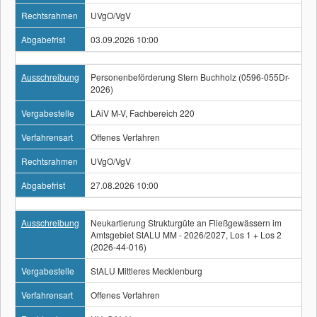
Rechtsrahmen
UVgO/VgV
Abgabefrist
03.09.2026 10:00
Ausschreibung
Personenbeförderung Stern Buchholz (0596-055Dr-
2026)
Vergabestelle
LAiV M-V, Fachbereich 220
Verfahrensart
Offenes Verfahren
Rechtsrahmen
UVgO/VgV
Abgabefrist
27.08.2026 10:00
Ausschreibung
Neukartierung Strukturgüte an Fließgewässern im
Amtsgebiet StALU MM - 2026/2027, Los 1 + Los 2
(2026-44-016)
Vergabestelle
StALU Mittleres Mecklenburg
Verfahrensart
Offenes Verfahren