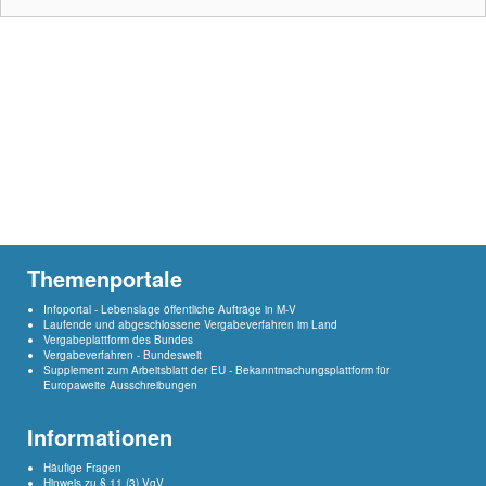
Themenportale
Infoportal - Lebenslage öffentliche Aufträge in M-V
Laufende und abgeschlossene Vergabeverfahren im Land
Vergabeplattform des Bundes
Vergabeverfahren - Bundesweit
Supplement
zum Arbeitsblatt der EU - Bekanntmachungsplattform für
Europaweite Ausschreibungen
Informationen
Häufige Fragen
Hinweis zu § 11 (3) VgV